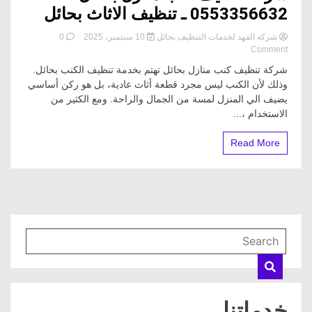
0553356632 ـ تنظيف الاثاث بحائل
شركة الفهد لخدمات التنظيف بحائل
10 سبتمبر، 2025
0
on
Comment
شركة
شركة تنظيف كنب منازل بحائل تهتم بخدمة تنظيف الكنب بحائل.
تنظيف
وذلك لأن الكنب ليس مجرد قطعة أثاث عادية، بل هو ركن أساسي
كنب
يضيف الي المنزل لمسة من الجمال والراحة. ومع الكثير من
منازل
بحائل
الاستخدام ،...
ـ
0553356632
Read More
ـ
تنظيف
الاثاث
بحائل
خدماتنا