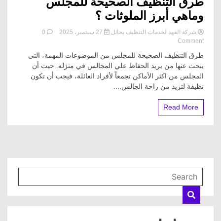
طرق التنظيف الصحيحة للمجلس
وماهي أبرز الملوثات ؟
شركة الفهد لخدمات التنظيف بحائل
27 سبتمبر، 2025
0
on
Comment
طرق
طرق التنظيف الصحيحة للمجلس من الموضوعات المهمة، التي
التنظيف
يبحث عنها من يريد الحفاظ علي المجالس في منزله. حيث أن
الصحيحة
المجلس من اكثر الأماكن تجمعاً لأفراد العائلة، فيجب أن تكون
للمجلس
وماهي
نظيفة لتزيد من راحة الجالس....
أبرز
الملوثات
Read More
؟