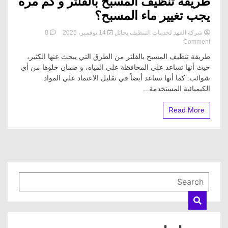
طريقة تنظيف المسبح بالفلتر و كم مرة
يجب تغيير ماء المسبح؟
شركة الفهد لخدمات التنظيف بحائل
14 نوفمبر، 2025
0
on
Comment
طريقة
طريقة تنظيف المسبح بالفلتر من الطرق التي يبحث عنها الكثير،
تنظيف
حيث أنها تساعد علي المحافظة علي المياه، و ضمان خلوها من أي
المسبح
شوائب. كما أنها تساعد أيضاً في تقليل الاعتماد علي المواد
بالفلتر
و
الكيميائية المستخدمة...
كم
مرة
Read More
يجب
تغيير
ماء
المسبح؟