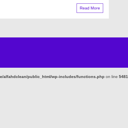
ـ
0553356632
Read More
ـ
تنظيف
المجالس
بحائل
e/alfahdclean/public_html/wp-includes/functions.php
on line
5481