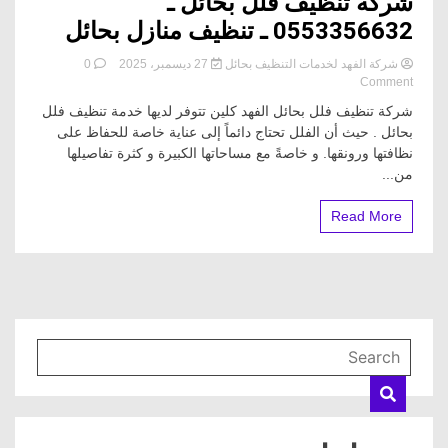
شركة تنظيف فلل بحائل ـ
0553356632 ـ تنظيف منازل بحائل
شركة الفهد لخدمات التنظيف بحائل
27 ديسمبر، 2025
0
on
Comment
شركة
شركة تنظيف فلل بحائل الفهد كلين تتوفر لديها خدمة تنظيف فلل
تنظيف
بحائل . حيث أن الفلل تحتاج دائماً إلى عناية خاصة للحفاظ على
فلل
نظافتها ورونقها. و خاصةً مع مساحاتها الكبيرة و كثرة تفاصيلها
بحائل
ـ
من...
0553356632
ـ
Read More
تنظيف
منازل
بحائل