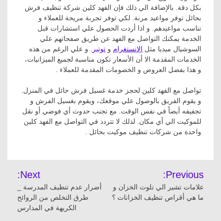
بكل دقة. بالإضافة الي ذلك فإن الفهد كلين شركة تنظيف فرش
بحائل توفر مواعيد مرنة. لكي توفر تجربة مريحة للعملاء و
تناسب مواعيدهم. و اذا أردت الحصول علي استشارات قبل
الخدمة يمكنك التواصل مع الفهد عن طريق صفحاتهم علي
السوشيال ميديا مثل
الانستغرام
و
توتير
. و علي الرغم من هذه
الخدمات المقدمة الا أن الأسعار تكون مناسبة لجميع الميزانيات،
و هذا بفضل العروض و الخصومات المقدمة للعملاء .
تواصل مع الفهد كلين لحجز خدمة غسيل فرش حائل في المنزل.
و يقوم الفريق بالوصول علي موقعك، ويقوم بغسيل الفرش و
تجفيفه أيضاً في نفس الوقت. مع تجنب حدوث أي فوضي أو نقل
للموكيت الي أي مكان. لذلك لا تتردد في التواصل مع الفهد كلين
واحدة من شركات تنظيف موكيت بحائل .
تصفّح
Next:
Previous:
المقالات
علامات تشير الي تلوث الخزان و
أضرار عدم تنظيف المدرسة _
ما هي أقراص تنظيف الخزانات ؟
طرق التخلص من الروائح
الكريهة في المدارس