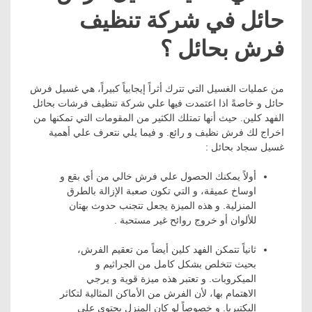
حائل في شركة تنظيف
فرش بحائل ؟
من عمليات الغسيل التي تترك أثراً إيجابياً كبيراً، هي غسيل فرش
حائل و خاصةً اذا اعتمدت فيها علي شركة تنظيف فرشات بحائل
الفهد كلين. حيث أنها تمتلك الكثير من المقومات التي تمكنها من
اخراج لك فرش نظيف و رائع. و فيما يلي نتعرف علي أهمية
غسيل سجاد بحائل :
أولاً يمكنك الحصول علي فرش خالي من أي بقع و
اوساخ عميقة، و التي تكون صعبة الإزالة بالطرق
المنزلية. و هذه الميزة يجعل تتجنب حدوث بهتان
للألوان أو خروج روائح غير مستحبة .
ثانياً تتمكن الفهد كلين أيضاً من تعقيم الفرش،
بحيث تتخلص بشكل كامل من الجراثيم و
الميكروبات. و تعتبر هذه ميزة قوية و يرجي
الاهتمام بها، لأن الفرش من الأماكن المثالية لتكاثر
البكتيريا. و خصوصاً لو كان المنزل يحتوي علي